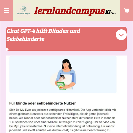
lernlandcampus
Zum
KI-Lösungen für die Gebäudereinigung & Selbstständige ab 50
Hauptinhalt
springen
Chat GPT-4 hilft Blinden und
Sehbehinderte