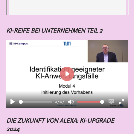
KI-REIFE BEI UNTERNEHMEN TEIL 2
P
l
a
07:07
y
P
M
E
E
l
u
n
n
DIE ZUKUNFT VON ALEXA: KI-UPGRADE
a
t
a
t
2024
y
e
b
e