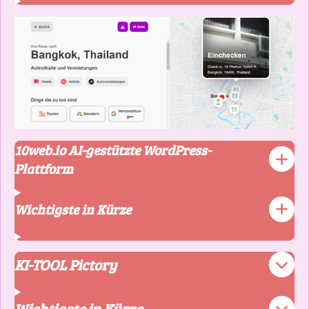
10web.io AI-gestützte WordPress-
Plattform
Wichtigste in Kürze
KI-TOOL Pictory
Wichtigste in Kürze