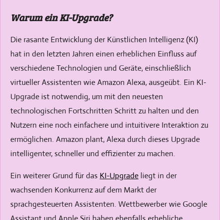
l
r
Warum ein KI-Upgrade?
e
f
c
u
Die rasante Entwicklung der Künstlichen Intelligenz (KI)
a
l
hat in den letzten Jahren einen erheblichen Einfluss auf
p
l
verschiedene Technologien und Geräte, einschließlich
t
s
virtueller Assistenten wie Amazon Alexa, ausgeübt. Ein KI-
i
c
Upgrade ist notwendig, um mit den neuesten
o
r
technologischen Fortschritten Schritt zu halten und den
n
e
Nutzern eine noch einfachere und intuitivere Interaktion zu
s
e
ermöglichen. Amazon plant, Alexa durch dieses Upgrade
n
intelligenter, schneller und effizienter zu machen.
Ein weiterer Grund für das
KI-Upgrade
liegt in der
wachsenden Konkurrenz auf dem Markt der
sprachgesteuerten Assistenten. Wettbewerber wie Google
Assistant und Apple Siri haben ebenfalls erhebliche