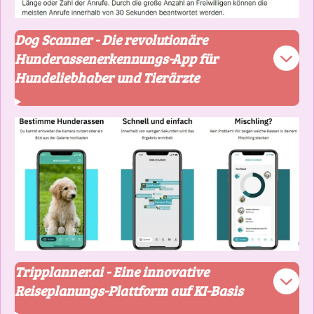
Dog Scanner - Die revolutionäre
Hunderassenerkennungs-App für
Hundeliebhaber und Tierärzte
Tripplanner.ai - Eine innovative
Reiseplanungs-Plattform auf KI-Basis