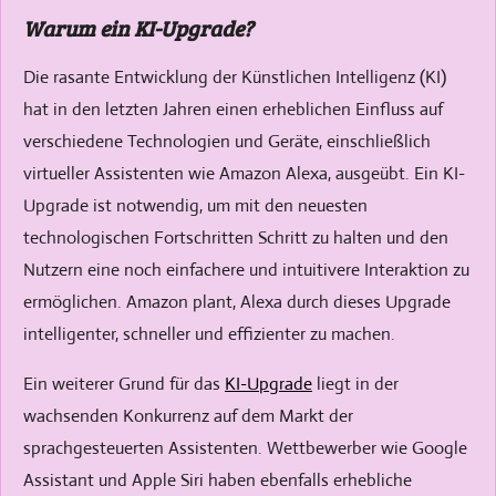
l
r
Warum ein KI-Upgrade?
e
f
c
u
Die rasante Entwicklung der Künstlichen Intelligenz (KI)
a
l
hat in den letzten Jahren einen erheblichen Einfluss auf
p
l
verschiedene Technologien und Geräte, einschließlich
t
s
virtueller Assistenten wie Amazon Alexa, ausgeübt. Ein KI-
i
c
Upgrade ist notwendig, um mit den neuesten
o
r
technologischen Fortschritten Schritt zu halten und den
n
e
Nutzern eine noch einfachere und intuitivere Interaktion zu
s
e
ermöglichen. Amazon plant, Alexa durch dieses Upgrade
n
intelligenter, schneller und effizienter zu machen.
Ein weiterer Grund für das
KI-Upgrade
liegt in der
wachsenden Konkurrenz auf dem Markt der
sprachgesteuerten Assistenten. Wettbewerber wie Google
Assistant und Apple Siri haben ebenfalls erhebliche