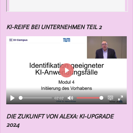
KI-REIFE BEI UNTERNEHMEN TEIL 2
P
l
a
07:07
y
P
M
E
E
l
u
n
n
DIE ZUKUNFT VON ALEXA: KI-UPGRADE
a
t
a
t
2024
y
e
b
e