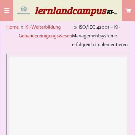
lernlandcampus
Zum
KI-Lösungen für die Gebäudereinigung & Selbstständige ab 50
Hauptinhalt
springen
Home
»
KI-Weiterbildung
»
ISO/IEC 42001 – KI-
Gebäudereinigungswesen
Managementsysteme
erfolgreich implementieren