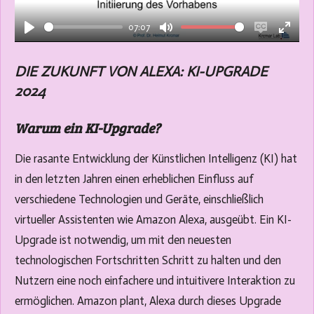
a
07:07
y
P
M
E
E
l
u
n
n
DIE ZUKUNFT VON ALEXA: KI-UPGRADE
a
t
a
t
2024
y
e
b
e
l
r
Warum ein KI-Upgrade?
e
f
c
u
Die rasante Entwicklung der Künstlichen Intelligenz (KI) hat
a
l
in den letzten Jahren einen erheblichen Einfluss auf
p
l
verschiedene Technologien und Geräte, einschließlich
t
s
virtueller Assistenten wie Amazon Alexa, ausgeübt. Ein KI-
i
c
Upgrade ist notwendig, um mit den neuesten
o
r
technologischen Fortschritten Schritt zu halten und den
n
e
Nutzern eine noch einfachere und intuitivere Interaktion zu
s
e
ermöglichen. Amazon plant, Alexa durch dieses Upgrade
n