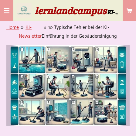
lernlandcampus
Zum
KI-Lösungen für die Gebäudereinigung & Selbstständige ab 50
Hauptinhalt
springen
Home
»
KI-
»
10 Typische Fehler bei der KI-
Newsletter
Einführung in der Gebäudereinigung