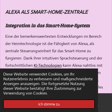
ALEXA ALS SMART-HOME-ZENTRALE
Integration in das Smart-Home-System
Eine der bemerkenswertesten Entwicklungen im Bereich
der Heimtechnologie ist die Fähigkeit von Alexa, als
zentrale Steuerungseinheit für das Smart-Home zu
fungieren. Dank ihrer intuitiven Sprachsteuerung und der
fortschrittlichen
KI-Technologien
kann Alexa nahtlos mit
einer Vielzahl von Smart-Home-Geräten kommunizieren
Diese Website verwendet Cookies, um Ihr
Nutzererlebnis zu verbessern und maßgeschneiderte
und diese steuern. Dies umfasst Beleuchtungssysteme,
Anzeigen anzuzeigen. Die fortgesetzte Nutzung
Thermostate, Sicherheitskameras, Türschlösser und vieles
dieser Website bestätigt Ihre Zustimmung zur
Verwendung von Cookies.
mehr.
Ich stimme zu
Die Integration in das Smart-Home-System erfordert oft
E-Mail
Pinterest
WhatsApp