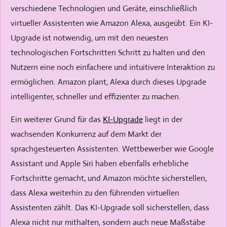
p
l
verschiedene Technologien und Geräte, einschließlich
t
s
virtueller Assistenten wie Amazon Alexa, ausgeübt. Ein KI-
i
c
Upgrade ist notwendig, um mit den neuesten
o
r
technologischen Fortschritten Schritt zu halten und den
n
e
Nutzern eine noch einfachere und intuitivere Interaktion zu
s
e
ermöglichen. Amazon plant, Alexa durch dieses Upgrade
n
intelligenter, schneller und effizienter zu machen.
Ein weiterer Grund für das
KI-Upgrade
liegt in der
wachsenden Konkurrenz auf dem Markt der
sprachgesteuerten Assistenten. Wettbewerber wie Google
Assistant und Apple Siri haben ebenfalls erhebliche
Fortschritte gemacht, und Amazon möchte sicherstellen,
dass Alexa weiterhin zu den führenden virtuellen
Assistenten zählt. Das KI-Upgrade soll sicherstellen, dass
Alexa nicht nur mithalten, sondern auch neue Maßstäbe