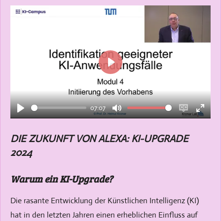
P
l
a
07:07
y
P
M
E
E
l
u
n
n
DIE ZUKUNFT VON ALEXA: KI-UPGRADE
a
t
a
t
2024
y
e
b
e
l
r
Warum ein KI-Upgrade?
e
f
c
u
Die rasante Entwicklung der Künstlichen Intelligenz (KI)
a
l
hat in den letzten Jahren einen erheblichen Einfluss auf