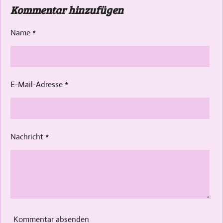
Kommentar hinzufügen
l
l
l
l
e
e
e
e
n
n
n
n
Name *
E-Mail-Adresse *
Nachricht *
Kommentar absenden