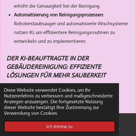
erhöht die Genauigkeit bei der Reinigung.
Automatisierung von Reinigungsprozessen:
Roboterstaubsauger und automatisierte Wischsysteme
nutzen KI, um effizientere Reinigungsroutinen zu
entwickeln und zu implementieren.
DER KI-BEAUFTRAGTE IN DER
GEBÄUDEREINIGUNG: EFFIZIENTE
LÖSUNGEN FÜR MEHR SAUBERKEIT
KI Managerin Freebie Pdf
Diese Website verwendet Cookies, um Ihr
Nutzererlebnis zu verbessern und maßgeschneiderte
PDF – 76,8 KB
Anzeigen anzuzeigen. Die fortgesetzte Nutzung
1677 Downloads
dieser Website bestätigt Ihre Zustimmung zur
Verwendung von Cookies.
Download
Ich stimme zu
E-Mail
Pinterest
WhatsApp
PLANUNG UND DURCHFÜHRUNG
02.03.2024
07:03