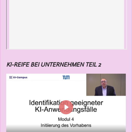
KI-REIFE BEI UNTERNEHMEN TEIL 2
P
l
a