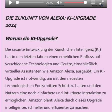
07:07
y
P
M
E
E
l
u
n
n
DIE ZUKUNFT VON ALEXA: KI-UPGRADE
a
t
a
t
2024
y
e
b
e
l
r
Warum ein KI-Upgrade?
e
f
c
u
Die rasante Entwicklung der Künstlichen Intelligenz (KI)
a
l
hat in den letzten Jahren einen erheblichen Einfluss auf
p
l
verschiedene Technologien und Geräte, einschließlich
t
s
virtueller Assistenten wie Amazon Alexa, ausgeübt. Ein KI-
i
c
Upgrade ist notwendig, um mit den neuesten
o
r
technologischen Fortschritten Schritt zu halten und den
n
e
Nutzern eine noch einfachere und intuitivere Interaktion zu
s
e
ermöglichen. Amazon plant, Alexa durch dieses Upgrade
n
intelligenter, schneller und effizienter zu machen.