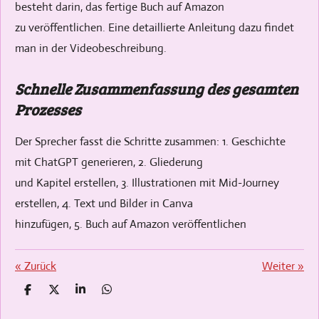
besteht darin, das fertige Buch auf Amazon
zu veröffentlichen. Eine detaillierte Anleitung dazu findet
man in der Videobeschreibung.
Schnelle Zusammenfassung des gesamten
Prozesses
Der Sprecher fasst die Schritte zusammen: 1. Geschichte
mit ChatGPT generieren, 2. Gliederung
und Kapitel erstellen, 3. Illustrationen mit Mid-Journey
erstellen, 4. Text und Bilder in Canva
hinzufügen, 5. Buch auf Amazon veröffentlichen
«
Zurück
Weiter
»
T
T
T
T
e
e
e
e
i
i
i
i