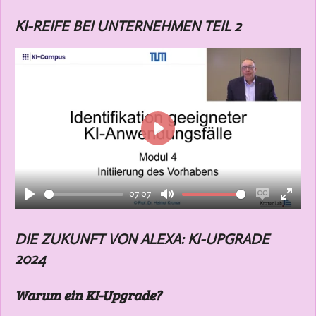
KI-REIFE BEI UNTERNEHMEN TEIL 2
P
l
a
07:07
y
P
M
E
E
l
u
n
n
DIE ZUKUNFT VON ALEXA: KI-UPGRADE
a
t
a
t
2024
y
e
b
e
l
r
Warum ein KI-Upgrade?
e
f