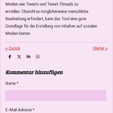
Medien wie Tweets und Tweet-Threads zu
erstellen. Obwohl es möglicherweise menschliche
Bearbeitung erfordert, kann das Tool eine gute
Grundlage für die Erstellung von Inhalten auf sozialen
Medien bieten.
«
Zurück
Weiter
»
T
T
T
T
e
e
e
e
i
i
i
i
Kommentar hinzufügen
l
l
l
l
e
e
e
e
n
n
n
n
Name *
E-Mail-Adresse *