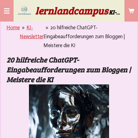
lernlandcampus
Zum
KI-Lösungen für die Gebäudereinigung & Selbstständige ab 50
Hauptinhalt
springen
Home
»
KI-
»
20 hilfreiche ChatGPT-
Newsletter
Eingabeaufforderungen zum Bloggen |
Meistere die KI
20 hilfreiche ChatGPT-
Eingabeaufforderungen zum Bloggen |
Meistere die KI