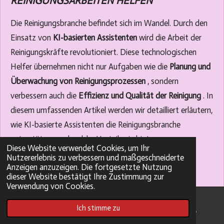
REINIGUNGSARBEITEN HELFEN
Die Reinigungsbranche befindet sich im Wandel. Durch den
Einsatz von
KI-basierten Assistenten
wird die Arbeit der
Reinigungskräfte revolutioniert. Diese technologischen
Helfer übernehmen nicht nur Aufgaben wie die
Planung und
Überwachung von Reinigungsprozessen
, sondern
verbessern auch die
Effizienz und Qualität der Reinigung
. In
diesem umfassenden Artikel werden wir detailliert erläutern,
wie KI-basierte Assistenten die Reinigungsbranche
unterstützen und welche Vorteile sie bieten.
Diese Website verwendet Cookies, um Ihr
Nutzererlebnis zu verbessern und maßgeschneiderte
1. Die Rolle von KI in der Reinigungsbranche
Anzeigen anzuzeigen. Die fortgesetzte Nutzung
dieser Website bestätigt Ihre Zustimmung zur
Künstliche Intelligenz (KI)
hat das Potenzial, die
Verwendung von Cookies.
Reinigungsbranche grundlegend zu verändern. Von der
Ich stimme zu
E-Mail
Pinterest
WhatsApp
Erkennung von
Schmutzarten
bis zur Optimierung der