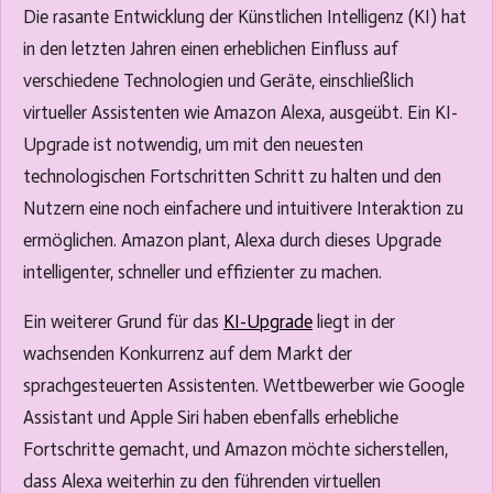
c
u
Die rasante Entwicklung der Künstlichen Intelligenz (KI) hat
a
l
in den letzten Jahren einen erheblichen Einfluss auf
p
l
verschiedene Technologien und Geräte, einschließlich
t
s
virtueller Assistenten wie Amazon Alexa, ausgeübt. Ein KI-
i
c
Upgrade ist notwendig, um mit den neuesten
o
r
technologischen Fortschritten Schritt zu halten und den
n
e
Nutzern eine noch einfachere und intuitivere Interaktion zu
s
e
ermöglichen. Amazon plant, Alexa durch dieses Upgrade
n
intelligenter, schneller und effizienter zu machen.
Ein weiterer Grund für das
KI-Upgrade
liegt in der
wachsenden Konkurrenz auf dem Markt der
sprachgesteuerten Assistenten. Wettbewerber wie Google
Assistant und Apple Siri haben ebenfalls erhebliche
Fortschritte gemacht, und Amazon möchte sicherstellen,
dass Alexa weiterhin zu den führenden virtuellen