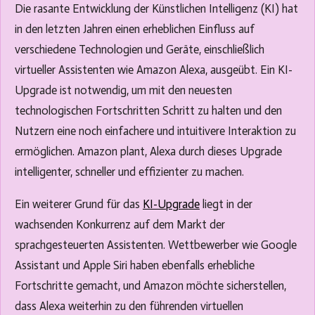
c
u
Die rasante Entwicklung der Künstlichen Intelligenz (KI) hat
a
l
in den letzten Jahren einen erheblichen Einfluss auf
p
l
verschiedene Technologien und Geräte, einschließlich
t
s
virtueller Assistenten wie Amazon Alexa, ausgeübt. Ein KI-
i
c
Upgrade ist notwendig, um mit den neuesten
o
r
technologischen Fortschritten Schritt zu halten und den
n
e
Nutzern eine noch einfachere und intuitivere Interaktion zu
s
e
ermöglichen. Amazon plant, Alexa durch dieses Upgrade
n
intelligenter, schneller und effizienter zu machen.
Ein weiterer Grund für das
KI-Upgrade
liegt in der
wachsenden Konkurrenz auf dem Markt der
sprachgesteuerten Assistenten. Wettbewerber wie Google
Assistant und Apple Siri haben ebenfalls erhebliche
Fortschritte gemacht, und Amazon möchte sicherstellen,
dass Alexa weiterhin zu den führenden virtuellen