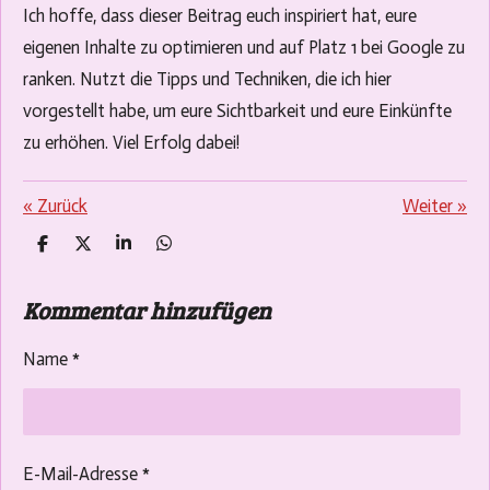
Ich hoffe, dass dieser Beitrag euch inspiriert hat, eure
eigenen Inhalte zu optimieren und auf Platz 1 bei Google zu
ranken. Nutzt die Tipps und Techniken, die ich hier
vorgestellt habe, um eure Sichtbarkeit und eure Einkünfte
zu erhöhen. Viel Erfolg dabei!
«
Zurück
Weiter
»
T
T
T
T
e
e
e
e
i
i
i
i
Kommentar hinzufügen
l
l
l
l
e
e
e
e
n
n
n
n
Name *
E-Mail-Adresse *