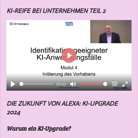
KI-REIFE BEI UNTERNEHMEN TEIL 2
P
l
a
07:07
y
P
M
E
E
l
u
n
n
DIE ZUKUNFT VON ALEXA: KI-UPGRADE
a
t
a
t
2024
y
e
b
e
l
r
Warum ein KI-Upgrade?
e
f