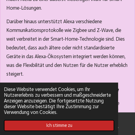
Home-Lösungen.
Darüber hinaus unterstützt Alexa verschiedene
Kommunikationsprotokolle wie Zigbee und Z-Wave, die
weit verbreitet in der Smart-Home-Technologie sind. Dies
bedeutet, dass auch ältere oder nicht standardisierte
Geräte in das Alexa-Ökosystem integriert werden können,
was die Flexibilität und den Nutzen für die Nutzer erheblich
steigert.
Praktische Anwendungsbereiche im Alltag
Diese Website verwendet Cookies, um Ihr
Nutzererlebnis zu verbessern und maßgeschneiderte
Anzeigen anzuzeigen. Die fortgesetzte Nutzung
Alexas Rolle als Smart-Home-Zentrale bietet zahlreiche
dieser Website bestätigt Ihre Zustimmung zur
praktische Anwendungsbereiche im Alltag. Zu den
Verwendung von Cookies.
beliebtesten Anwendungen gehört die Sprachsteuerung
Ich stimme zu
E-Mail
Pinterest
WhatsApp
von Licht und Klima. Nutzer können einfach sagen „Alexa,