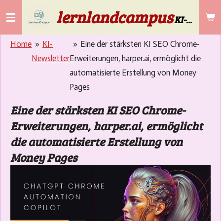
lernlandcampus
Zum
KI-Lösungen für die Gebäudereinigung & Selbstständige ab 50
Hauptinhalt
springen
Home
»
KI-
»
Eine der stärksten KI SEO Chrome-
Newsletter
Erweiterungen, harper.ai, ermöglicht die
automatisierte Erstellung von Money
Pages
Eine der stärksten KI SEO Chrome-
Erweiterungen, harper.ai, ermöglicht
die automatisierte Erstellung von
Money Pages