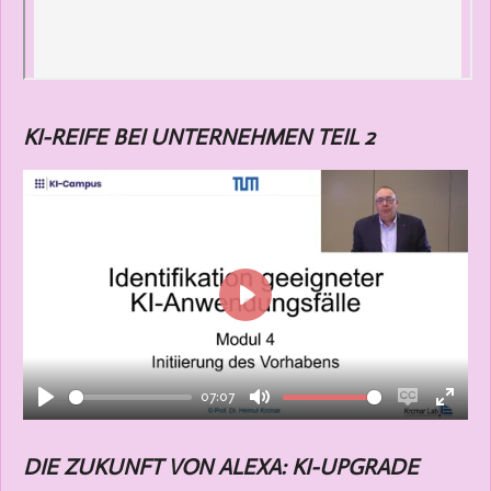
KI-REIFE BEI UNTERNEHMEN TEIL 2
P
l
a
07:07
y
P
M
E
E
l
u
n
n
DIE ZUKUNFT VON ALEXA: KI-UPGRADE
a
t
a
t