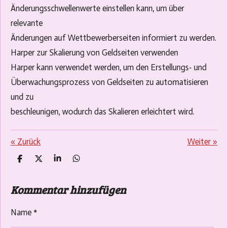
Änderungsschwellenwerte einstellen kann, um über
relevante
Änderungen auf Wettbewerberseiten informiert zu werden.
Harper zur Skalierung von Geldseiten verwenden
Harper kann verwendet werden, um den Erstellungs- und
Überwachungsprozess von Geldseiten zu automatisieren
und zu
beschleunigen, wodurch das Skalieren erleichtert wird.
«
Zurück
Weiter
»
T
T
T
T
e
e
e
e
i
i
i
i
Kommentar hinzufügen
l
l
l
l
e
e
e
e
n
n
n
n
Name *