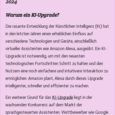
2024
y
e
b
e
l
r
Warum ein KI-Upgrade?
e
f
c
u
Die rasante Entwicklung der Künstlichen Intelligenz (KI) hat
a
l
in den letzten Jahren einen erheblichen Einfluss auf
p
l
verschiedene Technologien und Geräte, einschließlich
t
s
virtueller Assistenten wie Amazon Alexa, ausgeübt. Ein KI-
i
c
Upgrade ist notwendig, um mit den neuesten
o
r
technologischen Fortschritten Schritt zu halten und den
n
e
Nutzern eine noch einfachere und intuitivere Interaktion zu
s
e
ermöglichen. Amazon plant, Alexa durch dieses Upgrade
n
intelligenter, schneller und effizienter zu machen.
Ein weiterer Grund für das
KI-Upgrade
liegt in der
wachsenden Konkurrenz auf dem Markt der
sprachgesteuerten Assistenten. Wettbewerber wie Google