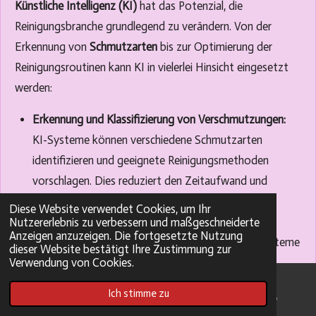
Künstliche Intelligenz (KI)
hat das Potenzial, die
Reinigungsbranche grundlegend zu verändern. Von der
Erkennung von
Schmutzarten
bis zur Optimierung der
Reinigungsroutinen kann KI in vielerlei Hinsicht eingesetzt
werden:
Erkennung und Klassifizierung von Verschmutzungen:
KI-Systeme können verschiedene Schmutzarten
identifizieren und geeignete Reinigungsmethoden
vorschlagen. Dies reduziert den Zeitaufwand und
erhöht die Genauigkeit bei der Reinigung.
Diese Website verwendet Cookies, um Ihr
Automatisierung von Reinigungsprozessen:
Nutzererlebnis zu verbessern und maßgeschneiderte
Anzeigen anzuzeigen. Die fortgesetzte Nutzung
Roboterstaubsauger und automatisierte Wischsysteme
dieser Website bestätigt Ihre Zustimmung zur
Verwendung von Cookies.
nutzen KI, um effizientere Reinigungsroutinen zu
entwickeln und zu implementieren.
Ich stimme zu
E-Mail
Pinterest
WhatsApp