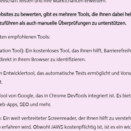
sellschaft leisten und ihre Marktchancen erweitern.
bsites zu bewerten, gibt es mehrere Tools, die Ihnen dabei h
uführen als auch manuelle Überprüfungen zu unterstützen.
sten empfohlenen Tools:
tion Tool): Ein kostenloses Tool, das Ihnen hilft, Barrierefr
irekt in Ihrem Browser zu identifizieren.
in Entwicklertool, das automatische Tests ermöglicht und Vor
t.
ol von Google, das in Chrome DevTools integriert ist. Es biete
 Web-Apps, SEO und mehr.
 Ein weit verbreiteter Screenreader, der Ihnen hilft zu verste
rfahren wird. Obwohl JAWS kostenpflichtig ist, ist es ein wich