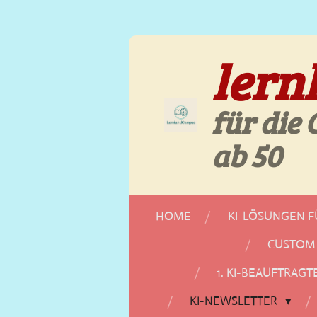
Zum
Hauptinhalt
lern
springen
für die
ab 50
HOME
KI-LÖSUNGEN 
CUSTOM 
1. KI-BEAUFTRAGT
KI-NEWSLETTER