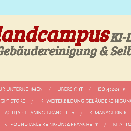
landcampus
KI-
 Gebäudereinigung & Sel
FÜR UNTERNEHMEN
ÜBERSICHT
ISO 42001
GPT STORE
KI-WEITERBILDUNG GEBÄUDEREINIGU
E FACILITY-CLEANING-BRANCHE
KI MANAGERIN R
KI-ROUNDTABLE REINIGUNGSBRANCHE
KI-AI-