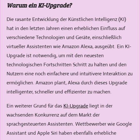
l
r
Warum ein KI-Upgrade?
e
f
c
u
Die rasante Entwicklung der Künstlichen Intelligenz (KI)
a
l
hat in den letzten Jahren einen erheblichen Einfluss auf
p
l
verschiedene Technologien und Geräte, einschließlich
t
s
virtueller Assistenten wie Amazon Alexa, ausgeübt. Ein KI-
i
c
Upgrade ist notwendig, um mit den neuesten
o
r
technologischen Fortschritten Schritt zu halten und den
n
e
Nutzern eine noch einfachere und intuitivere Interaktion zu
s
e
ermöglichen. Amazon plant, Alexa durch dieses Upgrade
n
intelligenter, schneller und effizienter zu machen.
Ein weiterer Grund für das
KI-Upgrade
liegt in der
wachsenden Konkurrenz auf dem Markt der
sprachgesteuerten Assistenten. Wettbewerber wie Google
Assistant und Apple Siri haben ebenfalls erhebliche