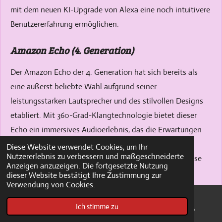
mit dem neuen KI-Upgrade von Alexa eine noch intuitivere
Benutzererfahrung ermöglichen.
Amazon Echo (4. Generation)
Der Amazon Echo der 4. Generation hat sich bereits als
eine äußerst beliebte Wahl aufgrund seiner
leistungsstarken Lautsprecher und des stilvollen Designs
etabliert. Mit 360-Grad-Klangtechnologie bietet dieser
Echo ein immersives Audioerlebnis, das die Erwartungen
vieler Benutzer übertroffen hat. Die Klangqualität wird
Diese Website verwendet Cookies, um Ihr
Nutzererlebnis zu verbessern und maßgeschneiderte
durch Dolby-Technologie unterstützt, was für tiefe Bässe
Anzeigen anzuzeigen. Die fortgesetzte Nutzung
und kristallklare Höhen sorgt.
dieser Website bestätigt Ihre Zustimmung zur
Verwendung von Cookies.
Ein weiteres innovatives Feature der 4. Generation ist der
Ich stimme zu
integrierte Smart-Home-Hub, der die Steuerung
E-Mail
Pinterest
WhatsApp