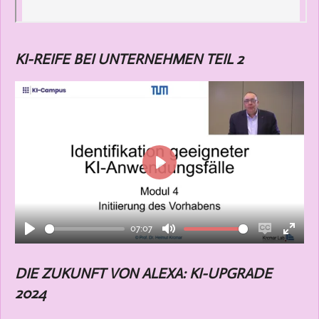
KI-REIFE BEI UNTERNEHMEN TEIL 2
P
l
a
07:07
y
P
M
E
E
l
u
n
n
DIE ZUKUNFT VON ALEXA: KI-UPGRADE
a
t
a
t
2024
y
e
b
e