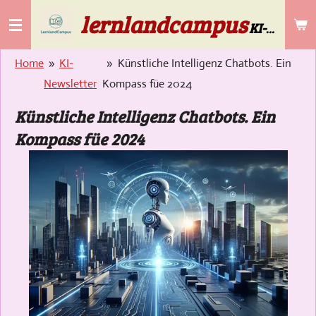
lernlandcampus
Zum
KI-Lösungen für die Gebäudereinigung & Selbstständige ab 50
Hauptinhalt
springen
Home
»
KI-
»
Künstliche Intelligenz Chatbots. Ein
Newsletter
Kompass füe 2024
Künstliche Intelligenz Chatbots. Ein
Kompass füe 2024