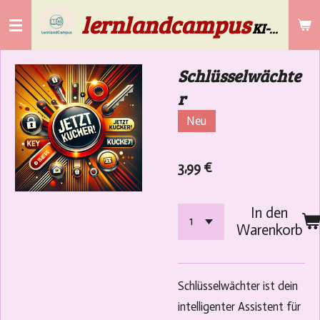
lernlandcampus
Zum
KI-Lösungen für die Gebäudereinigung & Selbstständige ab 50
Hauptinhalt
springen
Schlüsselwächte
r
Neu
3,99 €
In den
Warenkorb
Schlüsselwächter ist dein
intelligenter Assistent für