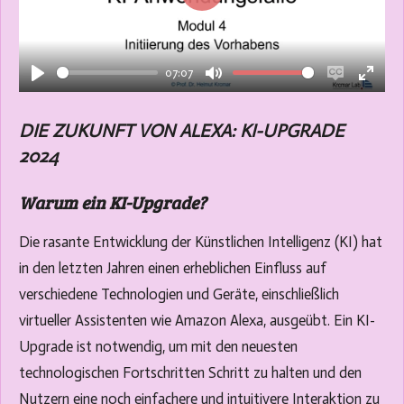
P
l
a
07:07
y
P
M
E
E
l
u
n
n
DIE ZUKUNFT VON ALEXA: KI-UPGRADE
a
t
a
t
2024
y
e
b
e
l
r
Warum ein KI-Upgrade?
e
f
c
u
Die rasante Entwicklung der Künstlichen Intelligenz (KI) hat
a
l
in den letzten Jahren einen erheblichen Einfluss auf
p
l
verschiedene Technologien und Geräte, einschließlich
t
s
virtueller Assistenten wie Amazon Alexa, ausgeübt. Ein KI-
i
c
Upgrade ist notwendig, um mit den neuesten
o
r
technologischen Fortschritten Schritt zu halten und den
n
e
Nutzern eine noch einfachere und intuitivere Interaktion zu