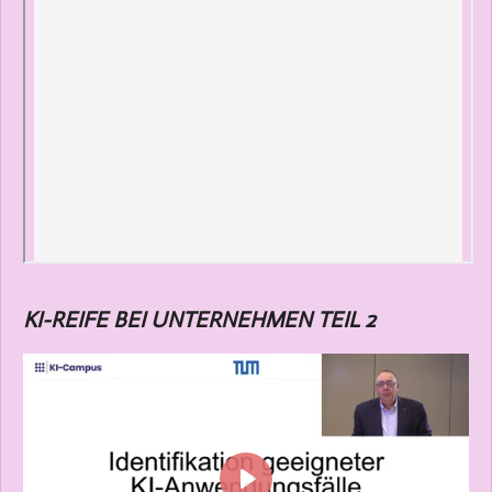
c
r
e
e
n
KI-REIFE BEI UNTERNEHMEN TEIL 2