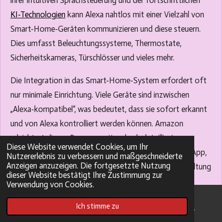
ihrer intuitiven Sprachsteuerung und der fortschrittlichen
KI-Technologien
kann Alexa nahtlos mit einer Vielzahl von
Smart-Home-Geräten kommunizieren und diese steuern.
Dies umfasst Beleuchtungssysteme, Thermostate,
Sicherheitskameras, Türschlösser und vieles mehr.
Die Integration in das Smart-Home-System erfordert oft
nur minimale Einrichtung. Viele Geräte sind inzwischen
„Alexa-kompatibel“, was bedeutet, dass sie sofort erkannt
und von Alexa kontrolliert werden können. Amazon
erleichtert diesen Prozess weiter durch detaillierte
Diese Website verwendet Cookies, um Ihr
Anleitungen und eine zunehmend benutzerfreundliche App,
Nutzererlebnis zu verbessern und maßgeschneiderte
Anzeigen anzuzeigen. Die fortgesetzte Nutzung
die den Einrichtungsprozess vereinfacht und die Verwaltung
dieser Website bestätigt Ihre Zustimmung zur
des Smart-Homes zentralisiert.
Verwendung von Cookies.
Kompatible Geräte und Technologien
Ich stimme zu
E-Mail
Pinterest
WhatsApp