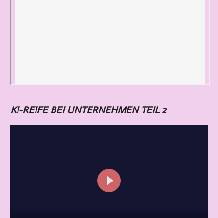
KI-REIFE BEI UNTERNEHMEN TEIL 2
P
l
a