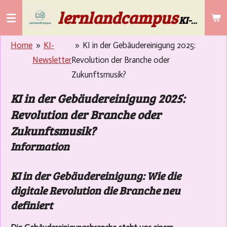
lernlandcampus
Zum
KI-Lösungen für die Gebäudereinigung & Selbstständige ab 50
Hauptinhalt
springen
Home
»
KI-
»
KI in der Gebäudereinigung 2025:
Newsletter
Revolution der Branche oder
Zukunftsmusik?
KI in der Gebäudereinigung 2025:
Revolution der Branche oder
Zukunftsmusik?
Information
KI in der Gebäudereinigung: Wie die
digitale Revolution die Branche neu
definiert