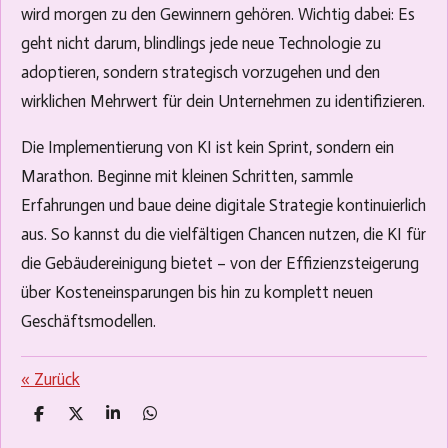
wird morgen zu den Gewinnern gehören. Wichtig dabei: Es
geht nicht darum, blindlings jede neue Technologie zu
adoptieren, sondern strategisch vorzugehen und den
wirklichen Mehrwert für dein Unternehmen zu identifizieren.
Die Implementierung von KI ist kein Sprint, sondern ein
Marathon. Beginne mit kleinen Schritten, sammle
Erfahrungen und baue deine digitale Strategie kontinuierlich
aus. So kannst du die vielfältigen Chancen nutzen, die KI für
die Gebäudereinigung bietet – von der Effizienzsteigerung
über Kosteneinsparungen bis hin zu komplett neuen
Geschäftsmodellen.
«
Zurück
T
T
T
T
e
e
e
e