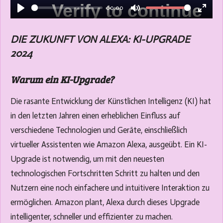
00:00
y
P
M
E
l
u
n
DIE ZUKUNFT VON ALEXA: KI-UPGRADE
a
t
t
2024
y
e
e
r
Warum ein KI-Upgrade?
f
u
Die rasante Entwicklung der Künstlichen Intelligenz (KI) hat
l
in den letzten Jahren einen erheblichen Einfluss auf
l
verschiedene Technologien und Geräte, einschließlich
s
virtueller Assistenten wie Amazon Alexa, ausgeübt. Ein KI-
c
Upgrade ist notwendig, um mit den neuesten
r
technologischen Fortschritten Schritt zu halten und den
e
Nutzern eine noch einfachere und intuitivere Interaktion zu
e
ermöglichen. Amazon plant, Alexa durch dieses Upgrade
n
intelligenter, schneller und effizienter zu machen.